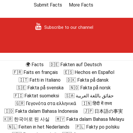
Submit Facts
More Facts
Subscribe to our channel
🌍 Facts
🇩🇪 Fakten auf Deutsch
🇫🇷 Faits en français
🇪🇸 Hechos en Español
🇮🇹 Fatti in Italiano
🇩🇰 Fakta på dansk
🇸🇪 Fakta på svenska
🇳🇴 Fakta på norsk
🇫🇮 Faktat suomeksi
🇸🇦 حقائق باللغة العربية
🇬🇷 Γεγονότα στα ελληνικά
🇮🇳 हिंदी में तथ्य
🇮🇩 Fakta dalam Bahasa Indonesia
🇯🇵 日本語の事実
🇰🇷 한국어로 된 사실
🇲🇾 Fakta dalam Bahasa Melayu
🇳🇱 Feiten in het Nederlands
🇵🇱 Fakty po polsku