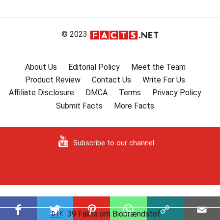
© 2023
About Us
Editorial Policy
Meet the Team
Product Review
Contact Us
Write For Us
Affiliate Disclosure
DMCA
Terms
Privacy Policy
Submit Facts
More Facts
Subscribe to our channel
🇩🇰 39 Fakta om Biobrændstof