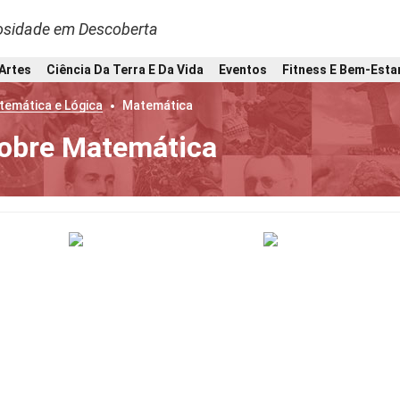
osidade em Descoberta
 Artes
Ciência Da Terra E Da Vida
Eventos
Fitness E Bem-Esta
emática e Lógica
Matemática
sobre Matemática