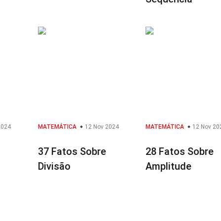
2024
MATEMÁTICA
12 Nov 2024
MATEMÁTICA
12 Nov 20
37 Fatos Sobre
28 Fatos Sobre
Divisão
Amplitude