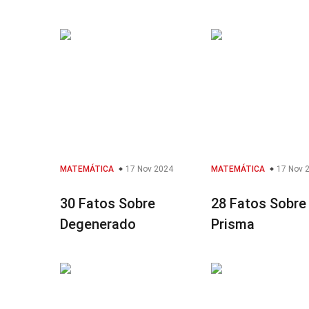
MATEMÁTICA
17 Nov 2024
MATEMÁTICA
17 Nov 
30 Fatos Sobre
28 Fatos Sobre
Degenerado
Prisma