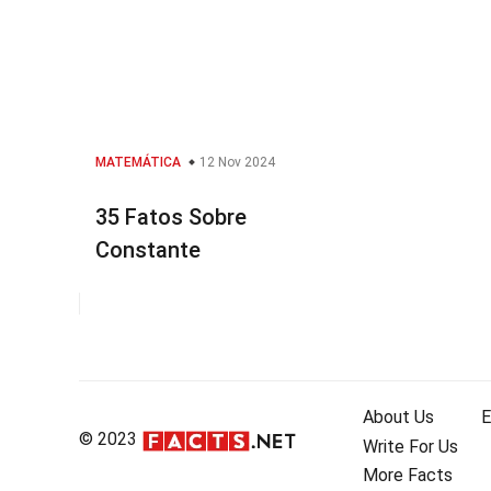
MATEMÁTICA
12 Nov 2024
35 Fatos Sobre
Constante
About Us
E
© 2023
Write For Us
More Facts