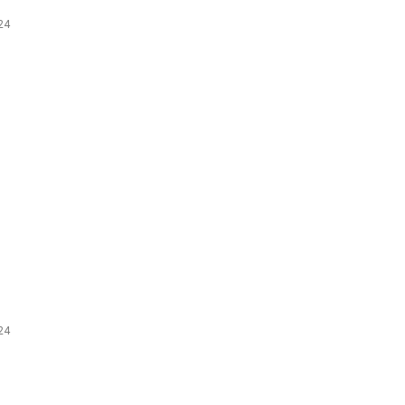
24
24