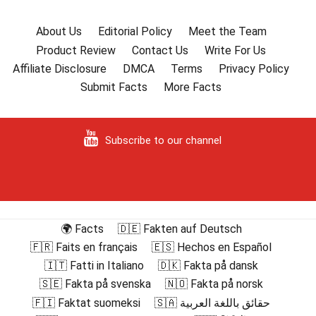
About Us
Editorial Policy
Meet the Team
Product Review
Contact Us
Write For Us
Affiliate Disclosure
DMCA
Terms
Privacy Policy
Submit Facts
More Facts
Subscribe to our channel
🌍 Facts
🇩🇪 Fakten auf Deutsch
🇫🇷 Faits en français
🇪🇸 Hechos en Español
🇮🇹 Fatti in Italiano
🇩🇰 Fakta på dansk
🇸🇪 Fakta på svenska
🇳🇴 Fakta på norsk
🇫🇮 Faktat suomeksi
🇸🇦 حقائق باللغة العربية