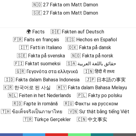
🇳🇴 27 Fakta om Matt Damon
🇸🇪 27 Fakta om Matt Damon
🌍 Facts
🇩🇪 Fakten auf Deutsch
🇫🇷 Faits en français
🇪🇸 Hechos en Español
🇮🇹 Fatti in Italiano
🇩🇰 Fakta på dansk
🇸🇪 Fakta på svenska
🇳🇴 Fakta på norsk
🇫🇮 Faktat suomeksi
🇸🇦 حقائق باللغة العربية
🇬🇷 Γεγονότα στα ελληνικά
🇮🇳 हिंदी में तथ्य
🇮🇩 Fakta dalam Bahasa Indonesia
🇯🇵 日本語の事実
🇰🇷 한국어로 된 사실
🇲🇾 Fakta dalam Bahasa Melayu
🇳🇱 Feiten in het Nederlands
🇵🇱 Fakty po polsku
🇷🇴 Fapte în română
🇷🇺 Факты на русском
🇹🇭 ข้อเท็จจริงเป็นภาษาไทย
🇻🇳 Sự thật bằng tiếng Việt
🇹🇷 Türkçe Gerçekler
🇨🇳 中文事实