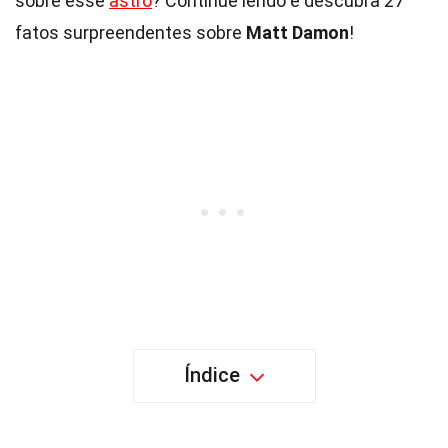
sobre esse
astro
? Continue lendo e descubra 27
fatos surpreendentes sobre
Matt Damon
!
Índice