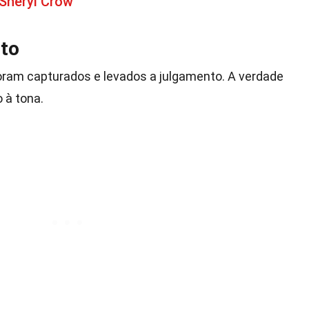
Sheryl Crow
nto
oram capturados e levados a julgamento. A verdade
 à tona.