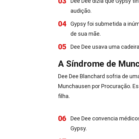
03
Dee Dee dizia que Gypsy ti
audição.
04
Gypsy foi submetida a inú
de sua mãe.
05
Dee Dee usava uma cadeira
A Síndrome de Munc
Dee Dee Blanchard sofria de um
Munchausen por Procuração. Ess
filha.
06
Dee Dee convencia médicos
Gypsy.