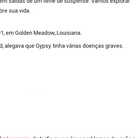
em saídas de um filme de suspense. Vamos explorar
re sua vida.
, em Golden Meadow, Louisiana.
, alegava que Gypsy tinha várias doenças graves.