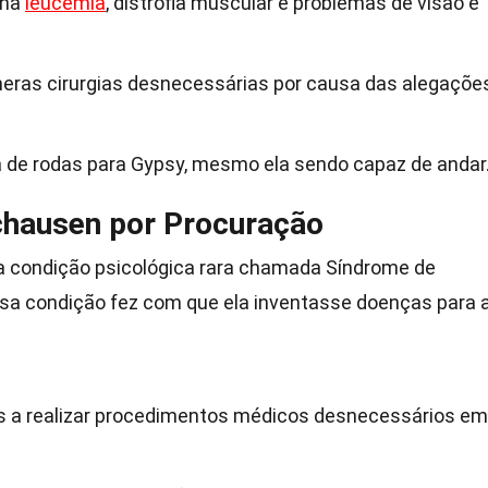
nha
leucemia
, distrofia muscular e problemas de visão e
meras cirurgias desnecessárias por causa das alegaçõe
 de rodas para Gypsy, mesmo ela sendo capaz de andar
hausen por Procuração
a condição psicológica rara chamada Síndrome de
a condição fez com que ela inventasse doenças para 
 a realizar procedimentos médicos desnecessários em