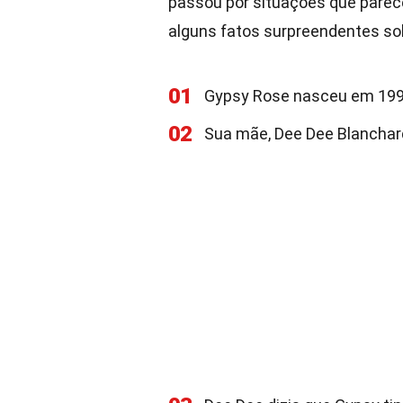
passou por situações que parec
alguns fatos surpreendentes sob
01
Gypsy Rose nasceu em 1991
02
Sua mãe, Dee Dee Blanchard