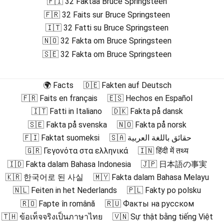
🇫🇮 32 Faktaa Bruce Springsteen
🇫🇷 32 Faits sur Bruce Springsteen
🇮🇹 32 Fatti su Bruce Springsteen
🇳🇴 32 Fakta om Bruce Springsteen
🇸🇪 32 Fakta om Bruce Springsteen
🌍 Facts
🇩🇪 Fakten auf Deutsch
🇫🇷 Faits en français
🇪🇸 Hechos en Español
🇮🇹 Fatti in Italiano
🇩🇰 Fakta på dansk
🇸🇪 Fakta på svenska
🇳🇴 Fakta på norsk
🇫🇮 Faktat suomeksi
🇸🇦 حقائق باللغة العربية
🇬🇷 Γεγονότα στα ελληνικά
🇮🇳 हिंदी में तथ्य
🇮🇩 Fakta dalam Bahasa Indonesia
🇯🇵 日本語の事実
🇰🇷 한국어로 된 사실
🇲🇾 Fakta dalam Bahasa Melayu
🇳🇱 Feiten in het Nederlands
🇵🇱 Fakty po polsku
🇷🇴 Fapte în română
🇷🇺 Факты на русском
🇹🇭 ข้อเท็จจริงเป็นภาษาไทย
🇻🇳 Sự thật bằng tiếng Việt