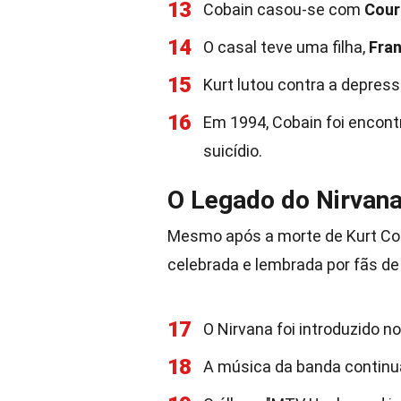
13
Cobain casou-se com
Cour
14
O casal teve uma filha,
Fra
15
Kurt lutou contra a depres
16
Em 1994, Cobain foi encon
suicídio.
O Legado do Nirvan
Mesmo após a morte de Kurt Coba
celebrada e lembrada por fãs de
17
O Nirvana foi introduzido n
18
A música da banda continua