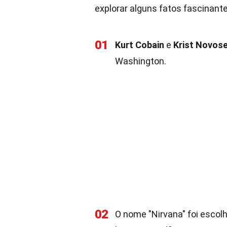
explorar alguns fatos fascinant
01
Kurt Cobain
e
Krist Novose
Washington.
02
O nome "Nirvana" foi escol