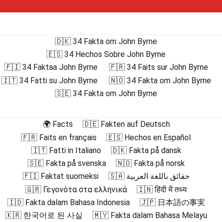
🇩🇰 34 Fakta om John Byrne
🇪🇸 34 Hechos Sobre John Byrne
🇫🇮 34 Faktaa John Byrne
🇫🇷 34 Faits sur John Byrne
🇮🇹 34 Fatti su John Byrne
🇳🇴 34 Fakta om John Byrne
🇸🇪 34 Fakta om John Byrne
🌍 Facts
🇩🇪 Fakten auf Deutsch
🇫🇷 Faits en français
🇪🇸 Hechos en Español
🇮🇹 Fatti in Italiano
🇩🇰 Fakta på dansk
🇸🇪 Fakta på svenska
🇳🇴 Fakta på norsk
🇫🇮 Faktat suomeksi
🇸🇦 حقائق باللغة العربية
🇬🇷 Γεγονότα στα ελληνικά
🇮🇳 हिंदी में तथ्य
🇮🇩 Fakta dalam Bahasa Indonesia
🇯🇵 日本語の事実
🇰🇷 한국어로 된 사실
🇲🇾 Fakta dalam Bahasa Melayu