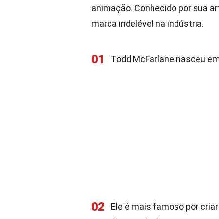
animação. Conhecido por sua art
marca indelével na indústria.
01
Todd McFarlane nasceu em 
02
Ele é mais famoso por cri