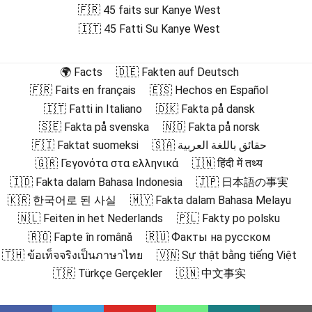
🇫🇷 45 faits sur Kanye West
🇮🇹 45 Fatti Su Kanye West
🌍 Facts
🇩🇪 Fakten auf Deutsch
🇫🇷 Faits en français
🇪🇸 Hechos en Español
🇮🇹 Fatti in Italiano
🇩🇰 Fakta på dansk
🇸🇪 Fakta på svenska
🇳🇴 Fakta på norsk
🇫🇮 Faktat suomeksi
🇸🇦 حقائق باللغة العربية
🇬🇷 Γεγονότα στα ελληνικά
🇮🇳 हिंदी में तथ्य
🇮🇩 Fakta dalam Bahasa Indonesia
🇯🇵 日本語の事実
🇰🇷 한국어로 된 사실
🇲🇾 Fakta dalam Bahasa Melayu
🇳🇱 Feiten in het Nederlands
🇵🇱 Fakty po polsku
🇷🇴 Fapte în română
🇷🇺 Факты на русском
🇹🇭 ข้อเท็จจริงเป็นภาษาไทย
🇻🇳 Sự thật bằng tiếng Việt
🇹🇷 Türkçe Gerçekler
🇨🇳 中文事实