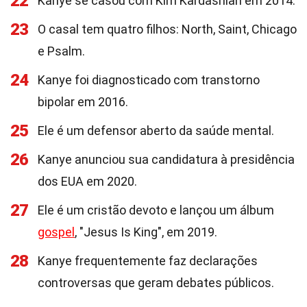
22
Kanye se casou com Kim Kardashian em 2014.
23
O casal tem quatro filhos: North, Saint, Chicago
e Psalm.
24
Kanye foi diagnosticado com transtorno
bipolar em 2016.
25
Ele é um defensor aberto da saúde mental.
26
Kanye anunciou sua candidatura à presidência
dos EUA em 2020.
27
Ele é um cristão devoto e lançou um álbum
gospel
, "Jesus Is King", em 2019.
28
Kanye frequentemente faz declarações
controversas que geram debates públicos.