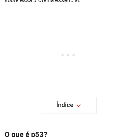
sobre essa proteína essencial.
Índice
O que é p53?