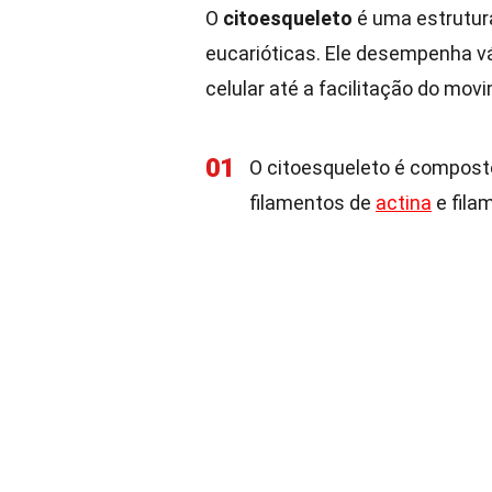
O
citoesqueleto
é uma estrutur
eucarióticas. Ele desempenha v
celular até a facilitação do mo
01
O citoesqueleto é composto 
filamentos de
actina
e fila