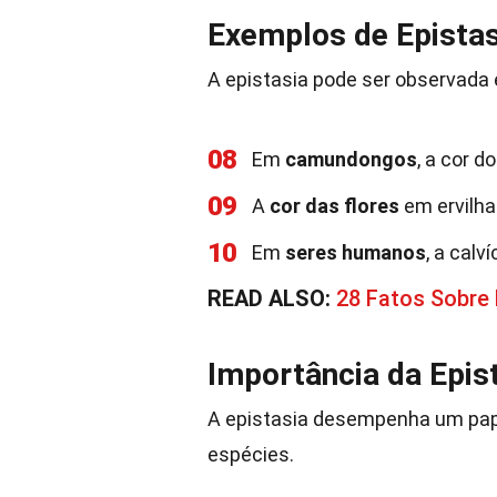
Exemplos de Epistas
A epistasia pode ser observada 
08
Em
camundongos
, a cor d
09
A
cor das flores
em ervilha
10
Em
seres humanos
, a calv
READ ALSO:
28 Fatos Sobre
Importância da Epis
A epistasia desempenha um pape
espécies.