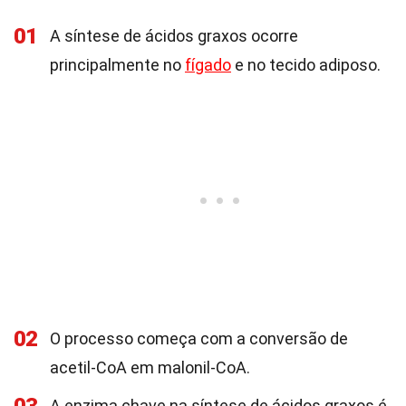
01
A síntese de ácidos graxos ocorre
principalmente no
fígado
e no tecido adiposo.
02
O processo começa com a conversão de
acetil-CoA em malonil-CoA.
A enzima chave na síntese de ácidos graxos é