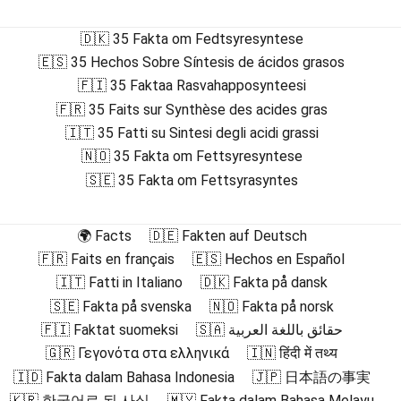
🇩🇰 35 Fakta om Fedtsyresyntese
🇪🇸 35 Hechos Sobre Síntesis de ácidos grasos
🇫🇮 35 Faktaa Rasvahapposynteesi
🇫🇷 35 Faits sur Synthèse des acides gras
🇮🇹 35 Fatti su Sintesi degli acidi grassi
🇳🇴 35 Fakta om Fettsyresyntese
🇸🇪 35 Fakta om Fettsyrasyntes
🌍 Facts
🇩🇪 Fakten auf Deutsch
🇫🇷 Faits en français
🇪🇸 Hechos en Español
🇮🇹 Fatti in Italiano
🇩🇰 Fakta på dansk
🇸🇪 Fakta på svenska
🇳🇴 Fakta på norsk
🇫🇮 Faktat suomeksi
🇸🇦 حقائق باللغة العربية
🇬🇷 Γεγονότα στα ελληνικά
🇮🇳 हिंदी में तथ्य
🇮🇩 Fakta dalam Bahasa Indonesia
🇯🇵 日本語の事実
🇰🇷 한국어로 된 사실
🇲🇾 Fakta dalam Bahasa Melayu