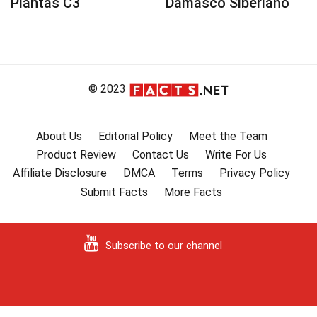
Plantas C3
Damasco Siberiano
© 2023
About Us
Editorial Policy
Meet the Team
Product Review
Contact Us
Write For Us
Affiliate Disclosure
DMCA
Terms
Privacy Policy
Submit Facts
More Facts
Subscribe to our channel