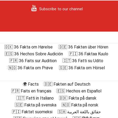
Subscribe to our channel
🇩🇰 36 Fakta om Hørelse
🇩🇪 36 Fakten über Hören
🇪🇸 36 Hechos Sobre Audición
🇫🇮 36 Faktaa Kuulo
🇫🇷 36 Faits sur Audition
🇮🇹 36 Fatti su Udito
🇳🇴 36 Fakta om Prøve
🇸🇪 36 Fakta om Hörsel
🌍 Facts
🇩🇪 Fakten auf Deutsch
🇫🇷 Faits en français
🇪🇸 Hechos en Español
🇮🇹 Fatti in Italiano
🇩🇰 Fakta på dansk
🇸🇪 Fakta på svenska
🇳🇴 Fakta på norsk
🇫🇮 Faktat suomeksi
🇸🇦 حقائق باللغة العربية