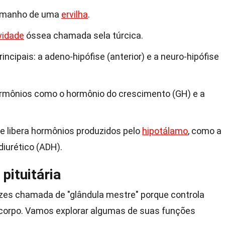
 tamanho de uma
ervilha
.
vidade
óssea chamada sela túrcica.
incipais: a adeno-hipófise (anterior) e a neuro-hipófise
ormônios como o hormônio do crescimento (GH) e a
e libera hormônios produzidos pelo
hipotálamo
, como a
diurético (ADH).
pituitária
vezes chamada de "glândula mestre" porque controla
 corpo. Vamos explorar algumas de suas funções