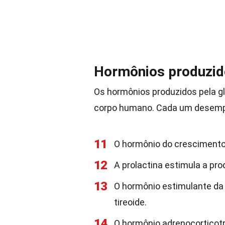
Hormônios produzido
Os hormônios produzidos pela gl
corpo humano. Cada um desempen
11
O hormônio do crescimento
12
A prolactina estimula a pro
13
O hormônio estimulante da 
tireoide.
14
O hormônio adrenocorticotr