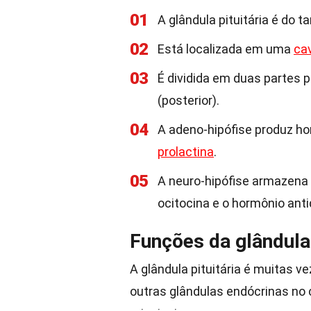
01
A glândula pituitária é do
02
Está localizada em uma
ca
03
É dividida em duas partes pr
(posterior).
04
A adeno-hipófise produz h
prolactina
.
05
A neuro-hipófise armazena 
ocitocina e o hormônio anti
Funções da glândula 
A glândula pituitária é muitas 
outras glândulas endócrinas no