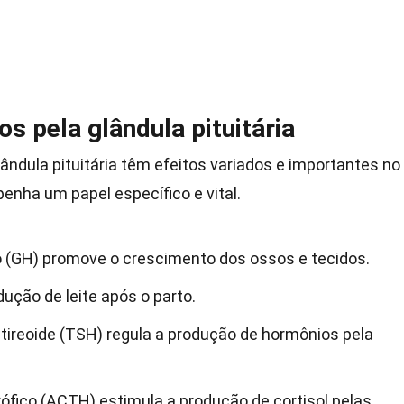
s pela glândula pituitária
ândula pituitária têm efeitos variados e importantes no
ha um papel específico e vital.
 (GH) promove o crescimento dos ossos e tecidos.
dução de leite após o parto.
tireoide (TSH) regula a produção de hormônios pela
ófico (ACTH) estimula a produção de cortisol pelas