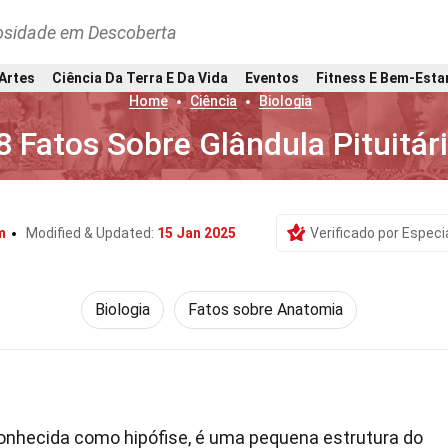
osidade em Descoberta
 Artes
Ciência Da Terra E Da Vida
Eventos
Fitness E Bem-Esta
Home
Ciência
Biologia
8 Fatos Sobre Glândula Pituitár
m
Modified & Updated:
15 Jan 2025
Verificado por Especi
Biologia
Fatos sobre Anatomia
onhecida como hipófise, é uma pequena estrutura do