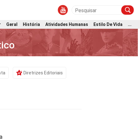
r
Geral
História
Atividades Humanas
Estilo De Vida
...
tico
sta
Diretrizes Editoriais
a