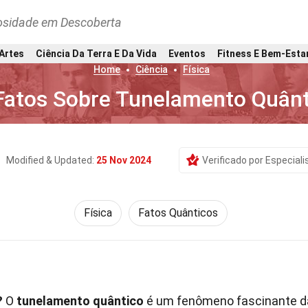
osidade em Descoberta
 Artes
Ciência Da Terra E Da Vida
Eventos
Fitness E Bem-Esta
Home
Ciência
Física
Fatos Sobre Tunelamento Quân
Modified & Updated:
25 Nov 2024
Verificado por Especiali
Física
Fatos Quânticos
?
O
tunelamento quântico
é um fenômeno fascinante d