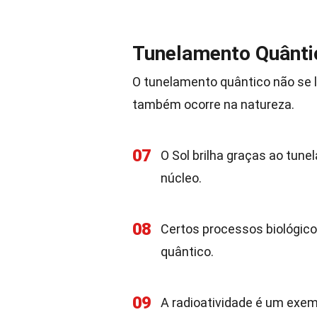
Tunelamento Quânti
O tunelamento quântico não se li
também ocorre na natureza.
07
O Sol brilha graças ao tun
núcleo.
08
Certos processos biológic
quântico.
09
A radioatividade é um exem