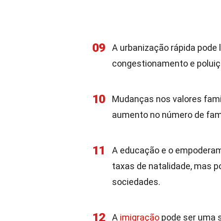
09
A urbanização rápida pode
congestionamento e poluiç
10
Mudanças nos valores famil
aumento no número de famí
11
A educação e o empoderame
taxas de natalidade, mas p
sociedades.
12
A
imigração
pode ser uma 