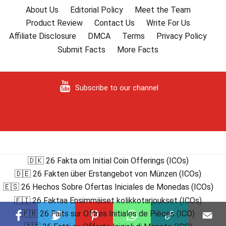
About Us
Editorial Policy
Meet the Team
Product Review
Contact Us
Write For Us
Affiliate Disclosure
DMCA
Terms
Privacy Policy
Submit Facts
More Facts
Subscribe to our channel
🇩🇰 26 Fakta om Initial Coin Offerings (ICOs)
🇩🇪 26 Fakten über Erstangebot von Münzen (ICOs)
🇪🇸 26 Hechos Sobre Ofertas Iniciales de Monedas (ICOs)
🇫🇮 26 Faktaa Ensimmäiset kolikkotarjoukset (ICOs)
🇫🇷 26 Faits sur Offres Initiales de Pièces (ICO)