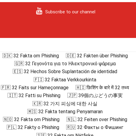
Subscribe to our channel
🇩🇰 32 Fakta om Phishing
🇩🇪 32 Fakten über Phishing
🇬🇷 32 Γεγονότα για το Ηλεκτρονικό ψάρεμα
🇪🇸 32 Hechos Sobre Suplantación de identidad
🇫🇮 32 Faktaa Verkkourkinta
🇫🇷 32 Faits sur Hameçonnage
🇭🇮 फ़िशिंग के बारे में 32 तथ्य
🇮🇹 32 Fatti su Phishing
🇯🇵 39個のぶどうの事実
🇰🇷 32 가지 피싱에 대한 사실
🇲🇸 32 Fakta tentang Penyamaran
🇳🇴 32 Fakta om Phishing
🇳🇱 32 Feiten over Phishing
🇵🇱 32 Fakty o Phishing
🇷🇺 32 Факты о Фишинг
🇸🇪 32 Fakta om Nätfiske