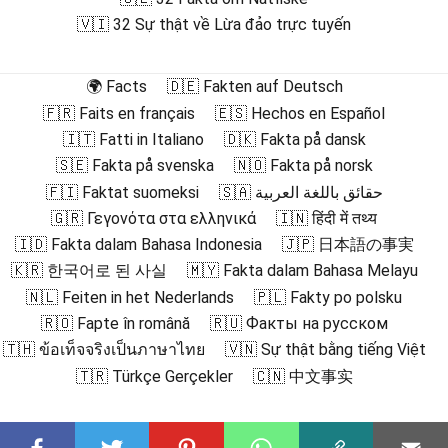
🇻🇮 32 Sự thật về Lừa đảo trực tuyến
🌍 Facts
🇩🇪 Fakten auf Deutsch
🇫🇷 Faits en français
🇪🇸 Hechos en Español
🇮🇹 Fatti in Italiano
🇩🇰 Fakta på dansk
🇸🇪 Fakta på svenska
🇳🇴 Fakta på norsk
🇫🇮 Faktat suomeksi
🇸🇦 حقائق باللغة العربية
🇬🇷 Γεγονότα στα ελληνικά
🇮🇳 हिंदी में तथ्य
🇮🇩 Fakta dalam Bahasa Indonesia
🇯🇵 日本語の事実
🇰🇷 한국어로 된 사실
🇲🇾 Fakta dalam Bahasa Melayu
🇳🇱 Feiten in het Nederlands
🇵🇱 Fakty po polsku
🇷🇴 Fapte în română
🇷🇺 Факты на русском
🇹🇭 ข้อเท็จจริงเป็นภาษาไทย
🇻🇳 Sự thật bằng tiếng Việt
🇹🇷 Türkçe Gerçekler
🇨🇳 中文事实