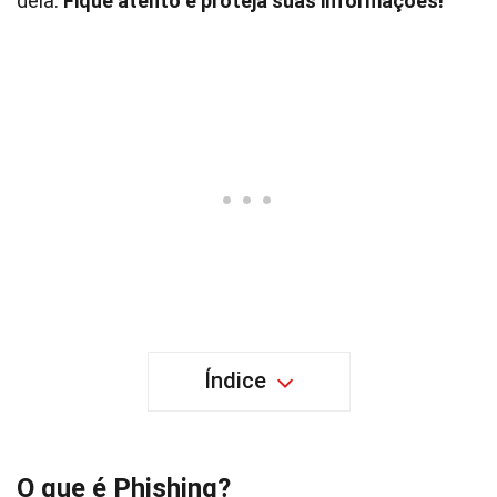
dela.
Fique atento e proteja suas informações!
Índice
O que é Phishing?