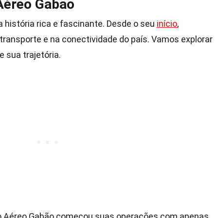
 Aéreo Gabão
história rica e fascinante. Desde o seu
início
,
ransporte e na conectividade do país. Vamos explorar
 sua trajetória.
ço Aéreo Gabão começou suas operações com apenas