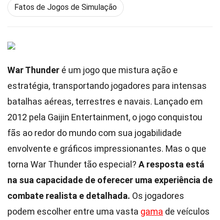
Fatos de Jogos de Simulação
War Thunder
é um jogo que mistura ação e
estratégia, transportando jogadores para intensas
batalhas aéreas, terrestres e navais. Lançado em
2012 pela Gaijin Entertainment, o jogo conquistou
fãs ao redor do mundo com sua jogabilidade
envolvente e gráficos impressionantes. Mas o que
torna War Thunder tão especial?
A resposta está
na sua capacidade de oferecer uma experiência de
combate realista e detalhada.
Os jogadores
podem escolher entre uma vasta
gama
de veículos