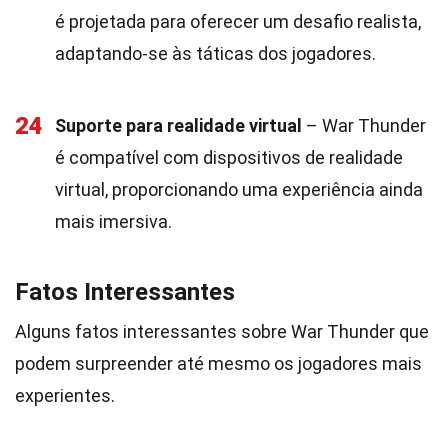
é projetada para oferecer um desafio realista,
adaptando-se às táticas dos jogadores.
24
Suporte para realidade virtual
– War Thunder
é compatível com dispositivos de realidade
virtual, proporcionando uma experiência ainda
mais imersiva.
Fatos Interessantes
Alguns fatos interessantes sobre War Thunder que
podem surpreender até mesmo os jogadores mais
experientes.