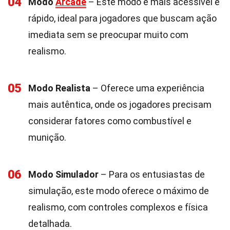
04
Modo
Arcade
– Este modo é mais acessível e
rápido, ideal para jogadores que buscam ação
imediata sem se preocupar muito com
realismo.
05
Modo Realista
– Oferece uma experiência
mais autêntica, onde os jogadores precisam
considerar fatores como combustível e
munição.
06
Modo Simulador
– Para os entusiastas de
simulação, este modo oferece o máximo de
realismo, com controles complexos e física
detalhada.