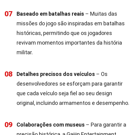
07
Baseado em batalhas reais
– Muitas das
missões do jogo são inspiradas em batalhas
históricas, permitindo que os jogadores
revivam momentos importantes da história
militar.
08
Detalhes precisos dos veículos
– Os
desenvolvedores se esforçam para garantir
que cada veículo seja fiel ao seu design
original, incluindo armamentos e desempenho.
09
Colaborações com museus
– Para garantir a
precisão histórica, a Gaijin Entertainment