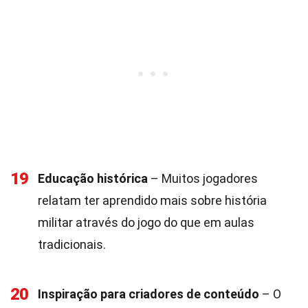
19
Educação histórica
– Muitos jogadores
relatam ter aprendido mais sobre história
militar através do jogo do que em aulas
tradicionais.
20
Inspiração para criadores de conteúdo
– O