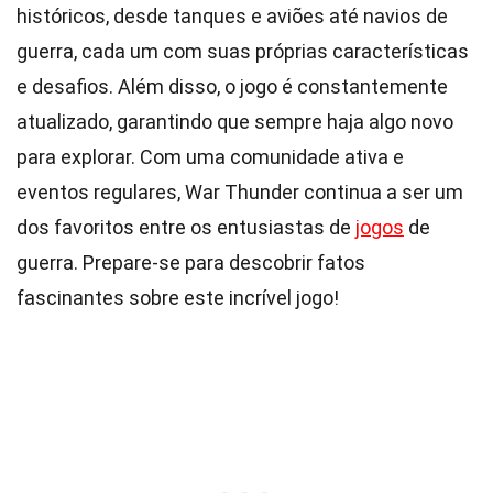
históricos, desde tanques e aviões até navios de
guerra, cada um com suas próprias características
e desafios. Além disso, o jogo é constantemente
atualizado, garantindo que sempre haja algo novo
para explorar. Com uma comunidade ativa e
eventos regulares, War Thunder continua a ser um
dos favoritos entre os entusiastas de
jogos
de
guerra. Prepare-se para descobrir fatos
fascinantes sobre este incrível jogo!