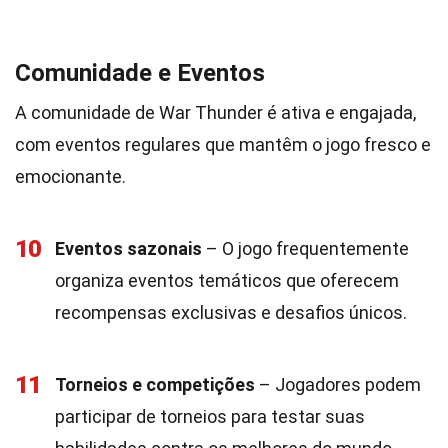
Comunidade e Eventos
A comunidade de War Thunder é ativa e engajada,
com eventos regulares que mantêm o jogo fresco e
emocionante.
10
Eventos sazonais
– O jogo frequentemente
organiza eventos temáticos que oferecem
recompensas exclusivas e desafios únicos.
11
Torneios e competições
– Jogadores podem
participar de torneios para testar suas