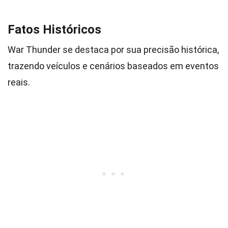
Fatos Históricos
War Thunder se destaca por sua precisão histórica,
trazendo veículos e cenários baseados em eventos
reais.