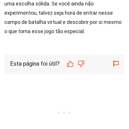
uma escolha sólida. Se você ainda não
experimentou, talvez seja hora de entrar nesse
campo de batalha virtual e descobrir por si mesmo
o que torna esse jogo tão especial.
Esta página foi útil?