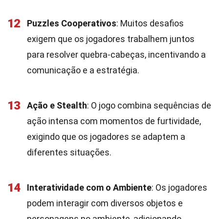
12
Puzzles Cooperativos
: Muitos desafios
exigem que os jogadores trabalhem juntos
para resolver quebra-cabeças, incentivando a
comunicação e a estratégia.
13
Ação e Stealth
: O jogo combina sequências de
ação intensa com momentos de furtividade,
exigindo que os jogadores se adaptem a
diferentes situações.
14
Interatividade com o Ambiente
: Os jogadores
podem interagir com diversos objetos e
personagens no ambiente, adicionando