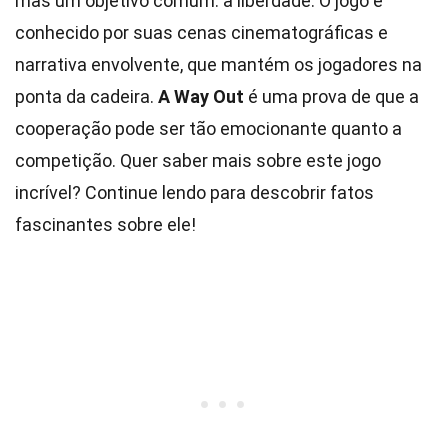
mas um objetivo comum: a liberdade. O jogo é
conhecido por suas cenas cinematográficas e
narrativa envolvente, que mantém os jogadores na
ponta da cadeira.
A Way Out
é uma prova de que a
cooperação pode ser tão emocionante quanto a
competição. Quer saber mais sobre este jogo
incrível? Continue lendo para descobrir fatos
fascinantes sobre ele!