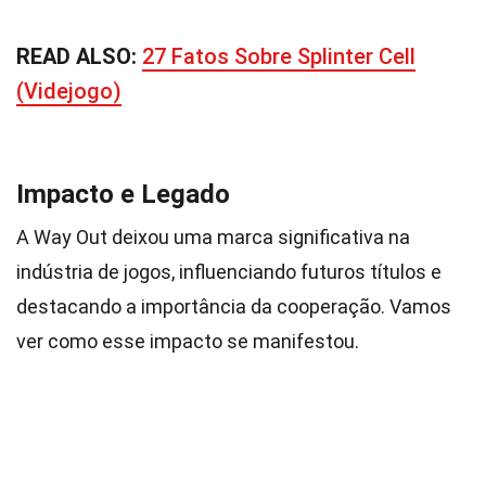
READ ALSO:
27 Fatos Sobre Splinter Cell
(Videjogo)
Impacto e Legado
A Way Out deixou uma marca significativa na
indústria de jogos, influenciando futuros títulos e
destacando a importância da cooperação. Vamos
ver como esse impacto se manifestou.