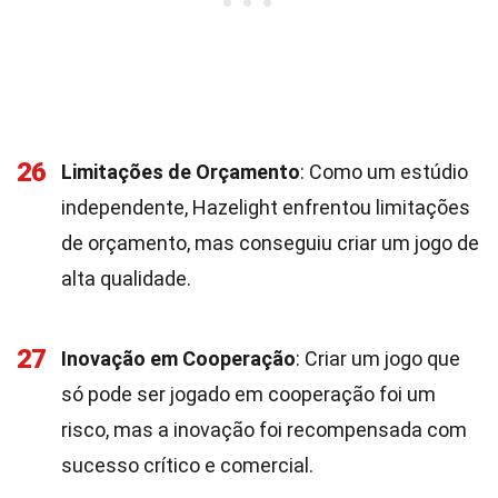
26
Limitações de Orçamento
: Como um estúdio
independente, Hazelight enfrentou limitações
de orçamento, mas conseguiu criar um jogo de
alta qualidade.
27
Inovação em Cooperação
: Criar um jogo que
só pode ser jogado em cooperação foi um
risco, mas a inovação foi recompensada com
sucesso crítico e comercial.