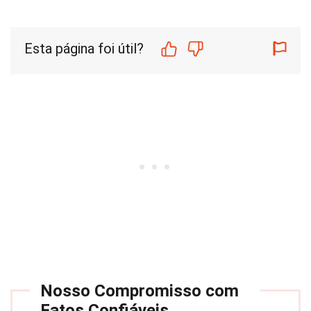
Esta página foi útil?
Nosso Compromisso com
Fatos Confiáveis