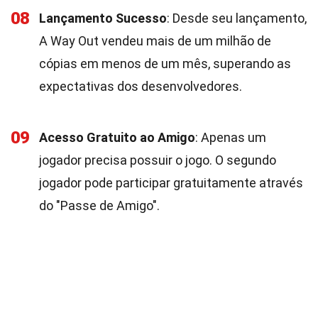
08
Lançamento Sucesso
: Desde seu lançamento,
A Way Out vendeu mais de um milhão de
cópias em menos de um mês, superando as
expectativas dos desenvolvedores.
09
Acesso Gratuito ao Amigo
: Apenas um
jogador precisa possuir o jogo. O segundo
jogador pode participar gratuitamente através
do "Passe de Amigo".