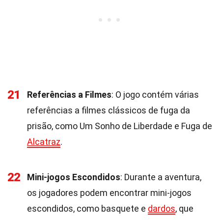
21
Referências a Filmes
: O jogo contém várias
referências a filmes clássicos de fuga da
prisão, como Um Sonho de Liberdade e Fuga de
Alcatraz
.
22
Mini-jogos Escondidos
: Durante a aventura,
os jogadores podem encontrar mini-jogos
escondidos, como basquete e
dardos
, que