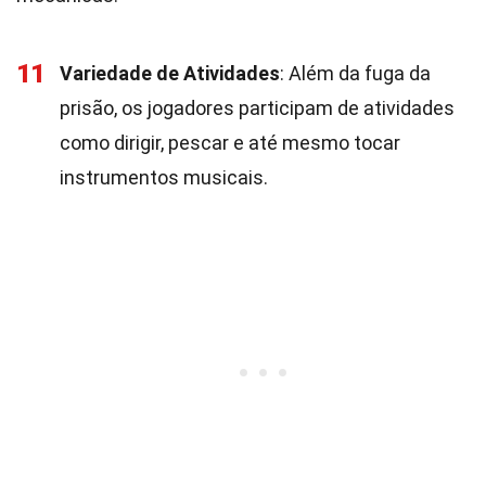
11
Variedade de Atividades
: Além da fuga da
prisão, os jogadores participam de atividades
como dirigir, pescar e até mesmo tocar
instrumentos musicais.