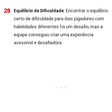
28
Equilíbrio de Dificuldade
: Encontrar o equilíbrio
certo de dificuldade para dois jogadores com
habilidades diferentes foi um desafio, mas a
equipe conseguiu criar uma experiência
acessível e desafiadora.