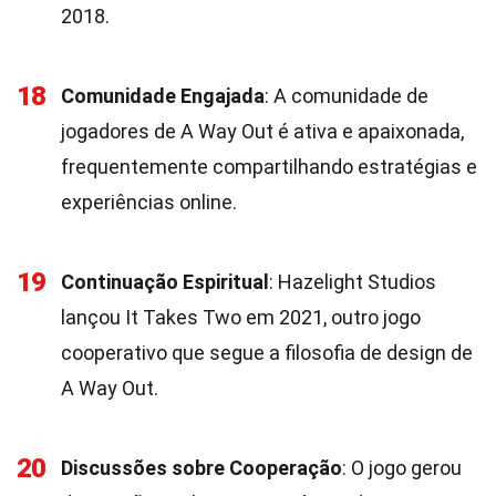
2018.
18
Comunidade Engajada
: A comunidade de
jogadores de A Way Out é ativa e apaixonada,
frequentemente compartilhando estratégias e
experiências online.
19
Continuação Espiritual
: Hazelight Studios
lançou It Takes Two em 2021, outro jogo
cooperativo que segue a filosofia de design de
A Way Out.
20
Discussões sobre Cooperação
: O jogo gerou