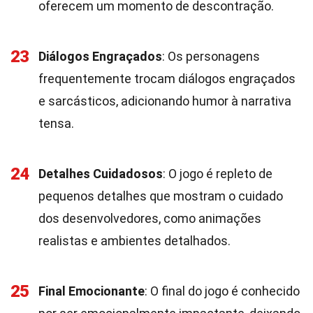
oferecem um momento de descontração.
23
Diálogos Engraçados
: Os personagens
frequentemente trocam diálogos engraçados
e sarcásticos, adicionando humor à narrativa
tensa.
24
Detalhes Cuidadosos
: O jogo é repleto de
pequenos detalhes que mostram o cuidado
dos desenvolvedores, como animações
realistas e ambientes detalhados.
25
Final Emocionante
: O final do jogo é conhecido