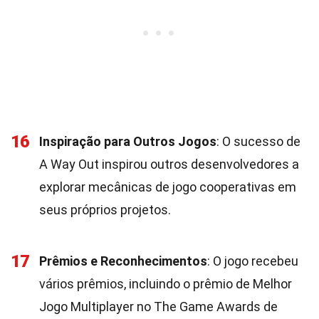
16
Inspiração para Outros Jogos
: O sucesso de
A Way Out inspirou outros desenvolvedores a
explorar mecânicas de jogo cooperativas em
seus próprios projetos.
17
Prêmios e Reconhecimentos
: O jogo recebeu
vários prêmios, incluindo o prêmio de Melhor
Jogo Multiplayer no The Game Awards de