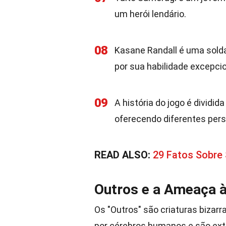
um herói lendário.
08
Kasane Randall é uma sold
por sua habilidade excepc
09
A história do jogo é divid
oferecendo diferentes pers
READ ALSO:
29 Fatos Sobre
Outros e a Ameaça 
Os "Outros" são criaturas bizar
por cérebros humanos e são ext