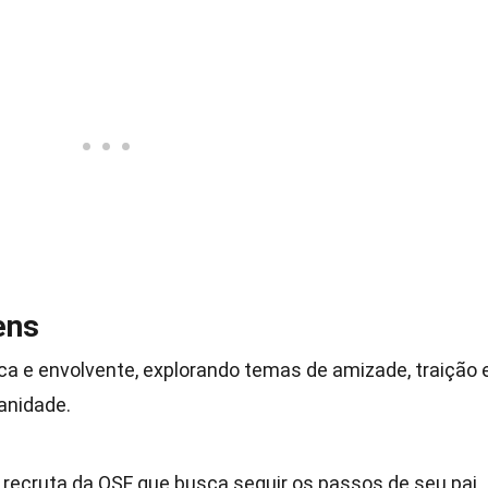
ens
ica e envolvente, explorando temas de amizade, traição 
anidade.
recruta da OSF que busca seguir os passos de seu pai,