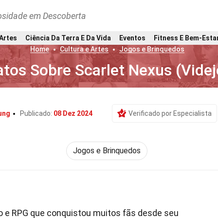
osidade em Descoberta
 Artes
Ciência Da Terra E Da Vida
Eventos
Fitness E Bem-Esta
Home
Cultura e Artes
Jogos e Brinquedos
atos Sobre Scarlet Nexus (Vide
ung
Publicado:
08 Dez 2024
Verificado por Especialista
Jogos e Brinquedos
o e RPG que conquistou muitos fãs desde seu