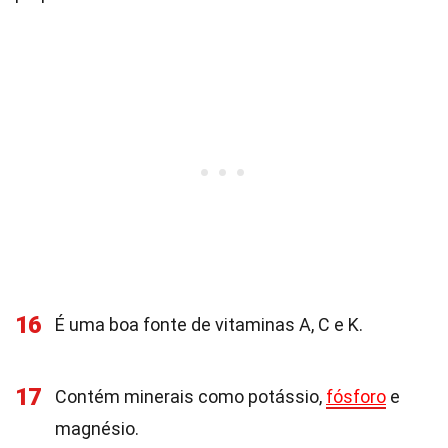
16
É uma boa fonte de vitaminas A, C e K.
17
Contém minerais como potássio,
fósforo
e
magnésio.