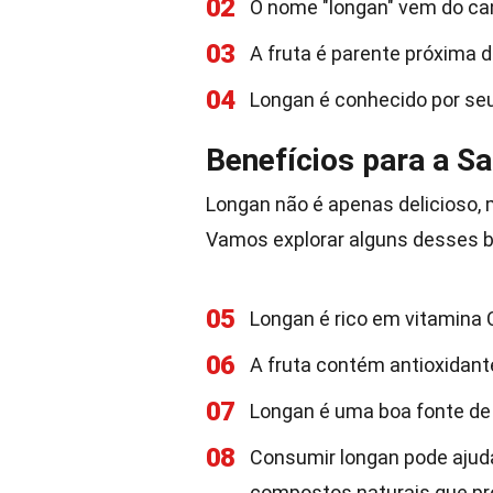
02
O nome "longan" vem do cant
03
A fruta é parente próxima 
04
Longan é conhecido por seu
Benefícios para a S
Longan não é apenas delicioso,
Vamos explorar alguns desses b
05
Longan é rico em vitamina C
06
A fruta contém antioxidant
07
Longan é uma boa fonte de 
08
Consumir longan pode ajuda
compostos naturais que p