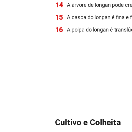
14
A árvore de longan pode cre
15
A casca do longan é fina e 
16
A polpa do longan é translú
Cultivo e Colheita