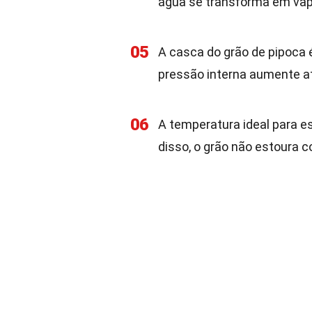
água se transforma em vap
05
A casca do grão de pipoca 
pressão interna aumente at
06
A temperatura ideal para es
disso, o grão não estoura 