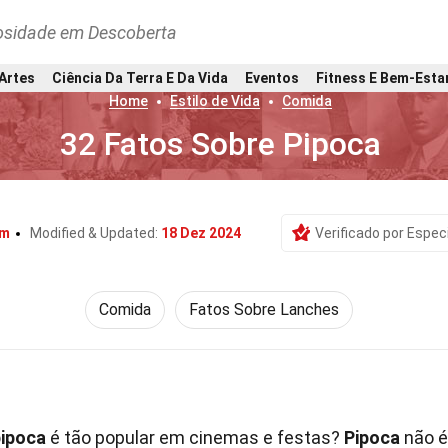
osidade em Descoberta
 Artes
Ciência Da Terra E Da Vida
Eventos
Fitness E Bem-Esta
Home
Estilo de Vida
Comida
32 Fatos Sobre Pipoca
am
Modified & Updated:
18 Dez 2024
Verificado por Especi
Comida
Fatos Sobre Lanches
pipoca
é tão popular em cinemas e festas?
Pipoca
não é