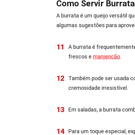
Como Servir Burrata
A burrata é um queijo versátil q
algumas sugestões para aprovei
11
A burrata é frequentement
frescos e
manjericão
.
12
Também pode ser usada co
cremosidade irresistível.
13
Em saladas, a burrata com
14
Para um toque especial, exp