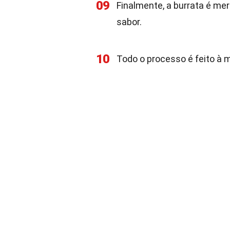
09
Finalmente, a burrata é me
sabor.
10
Todo o processo é feito à m