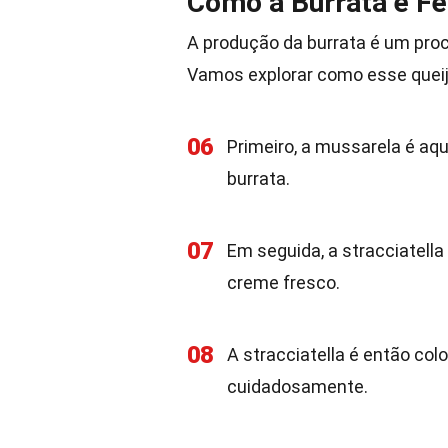
Como a Burrata é Fe
A produção da burrata é um proc
Vamos explorar como esse queijo
06
Primeiro, a mussarela é aq
burrata.
07
Em seguida, a stracciatel
creme fresco.
08
A stracciatella é então co
cuidadosamente.