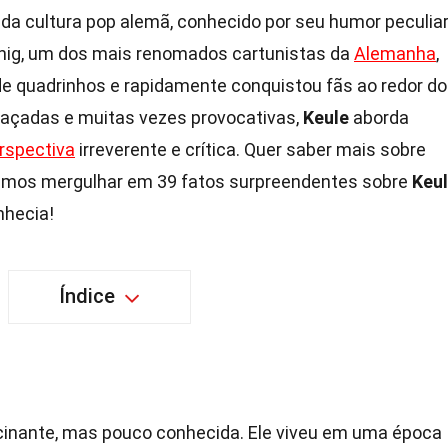
a cultura pop alemã, conhecido por seu humor peculia
 König, um dos mais renomados cartunistas da
Alemanha
,
e quadrinhos e rapidamente conquistou fãs ao redor do
açadas e muitas vezes provocativas,
Keule
aborda
rspectiva
irreverente e crítica. Quer saber mais sobre
amos mergulhar em 39 fatos surpreendentes sobre
Keu
nhecia!
Índice
scinante, mas pouco conhecida. Ele viveu em uma época