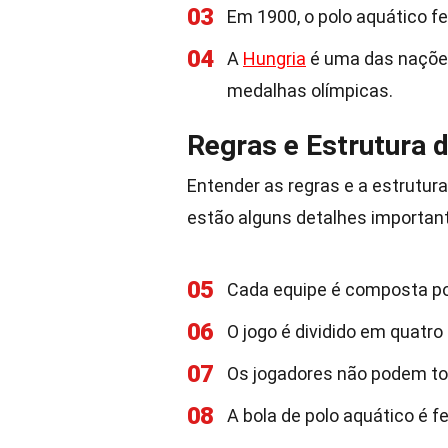
03
Em 1900, o polo aquático f
04
A
Hungria
é uma das nações
medalhas olímpicas.
Regras e Estrutura 
Entender as regras e a estrutura
estão alguns detalhes importan
05
Cada equipe é composta por 
06
O jogo é dividido em quatro
07
Os jogadores não podem toc
08
A bola de polo aquático é fe