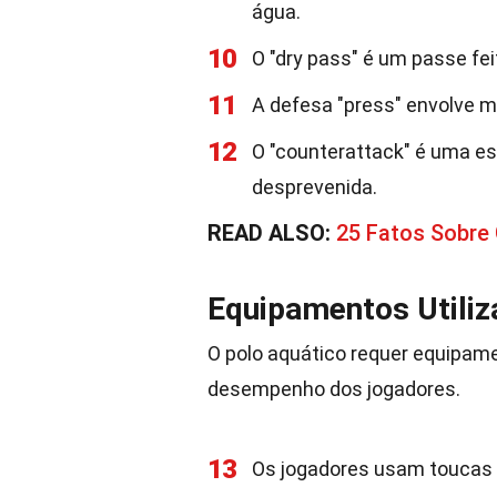
água.
10
O "dry pass" é um passe fe
11
A defesa "press" envolve m
12
O "counterattack" é uma es
desprevenida.
READ ALSO:
25 Fatos Sobre 
Equipamentos Utili
O polo aquático requer equipame
desempenho dos jogadores.
13
Os jogadores usam toucas 