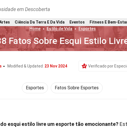
osidade em Descoberta
 Artes
Ciência Da Terra E Da Vida
Eventos
Fitness E Bem-Esta
Home
Estilo de Vida
Esportes
38 Fatos Sobre Esqui Estilo Livr
s
Modified & Updated:
23 Nov 2024
Verificado por Especi
Esportes
Fatos Sobre Esportes
 do esqui estilo livre um esporte tão emocionante?
Es