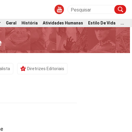
r
Geral
História
Atividades Humanas
Estilo De Vida
...
e
alista
Diretrizes Editoriais
te