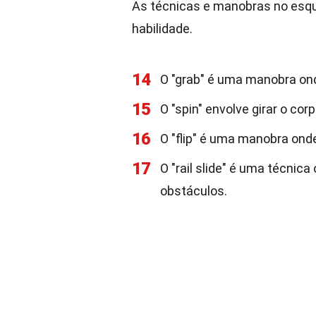
As técnicas e manobras no esqui 
habilidade.
14
O "grab" é uma manobra ond
15
O "spin" envolve girar o cor
16
O "flip" é uma manobra ond
17
O "rail slide" é uma técnic
obstáculos.