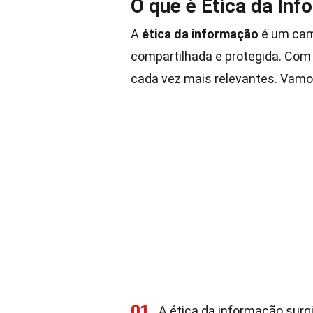
O que é Ética da In
A
ética da informação
é um cam
compartilhada e protegida. Com
cada vez mais relevantes. Vamo
01
A ética da informação surg