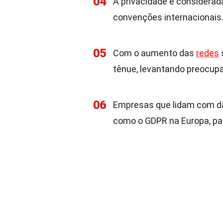
04
A privacidade é considerad
convenções internacionais
05
Com o aumento das
redes
s
tênue, levantando preocupa
06
Empresas que lidam com da
como o GDPR na Europa, par