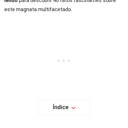
lendo
para descobrir 40 fatos fascinantes sobre
este magnata multifacetado.
Índice