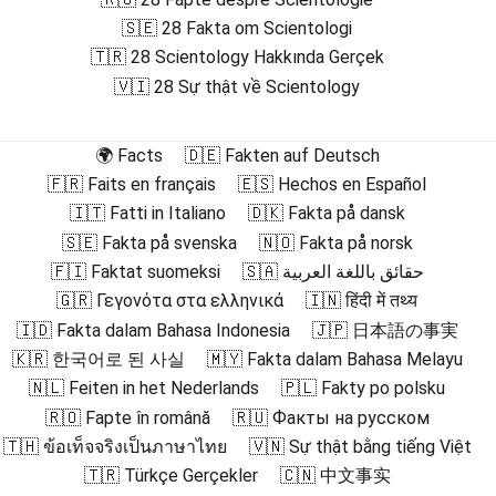
🇸🇪 28 Fakta om Scientologi
🇹🇷 28 Scientology Hakkında Gerçek
🇻🇮 28 Sự thật về Scientology
🌍 Facts
🇩🇪 Fakten auf Deutsch
🇫🇷 Faits en français
🇪🇸 Hechos en Español
🇮🇹 Fatti in Italiano
🇩🇰 Fakta på dansk
🇸🇪 Fakta på svenska
🇳🇴 Fakta på norsk
🇫🇮 Faktat suomeksi
🇸🇦 حقائق باللغة العربية
🇬🇷 Γεγονότα στα ελληνικά
🇮🇳 हिंदी में तथ्य
🇮🇩 Fakta dalam Bahasa Indonesia
🇯🇵 日本語の事実
🇰🇷 한국어로 된 사실
🇲🇾 Fakta dalam Bahasa Melayu
🇳🇱 Feiten in het Nederlands
🇵🇱 Fakty po polsku
🇷🇴 Fapte în română
🇷🇺 Факты на русском
🇹🇭 ข้อเท็จจริงเป็นภาษาไทย
🇻🇳 Sự thật bằng tiếng Việt
🇹🇷 Türkçe Gerçekler
🇨🇳 中文事实