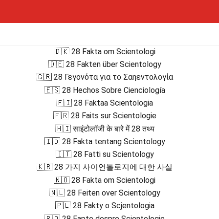
🇩🇰 28 Fakta om Scientologi
🇩🇪 28 Fakten über Scientology
🇬🇷 28 Γεγονότα για το Σαηεντολογία
🇪🇸 28 Hechos Sobre Cienciología
🇫🇮 28 Faktaa Scientologia
🇫🇷 28 Faits sur Scientologie
🇭🇮 साइंटोलॉजी के बारे में 28 तथ्य
🇮🇩 28 Fakta tentang Scientology
🇮🇹 28 Fatti su Scientology
🇰🇷 28 가지 사이언톨로지에 대한 사실
🇳🇴 28 Fakta om Scientologi
🇳🇱 28 Feiten over Scientology
🇵🇱 28 Fakty o Scjentologia
🇷🇴 28 Fapte despre Scientologie