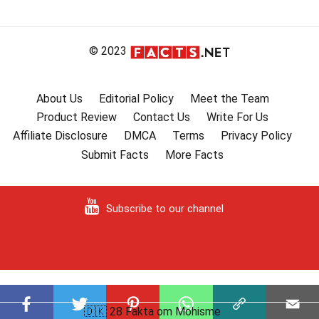
© 2023
About Us
Editorial Policy
Meet the Team
Product Review
Contact Us
Write For Us
Affiliate Disclosure
DMCA
Terms
Privacy Policy
Submit Facts
More Facts
Subscribe to our channel
🇩🇰 28 Fakta om Mohisme