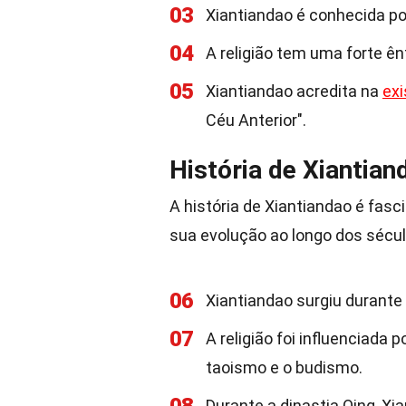
03
Xiantiandao é conhecida por
04
A religião tem uma forte ên
05
Xiantiandao acredita na
exi
Céu Anterior".
História de Xiantian
A história de Xiantiandao é fas
sua evolução ao longo dos sécul
06
Xiantiandao surgiu durante 
07
A religião foi influenciada 
taoismo e o budismo.
Durante a dinastia Qing, Xi