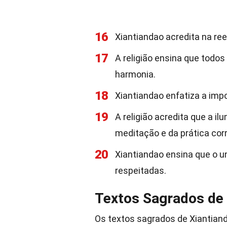
16
Xiantiandao acredita na re
17
A religião ensina que todo
harmonia.
18
Xiantiandao enfatiza a imp
19
A religião acredita que a i
meditação e da prática corr
20
Xiantiandao ensina que o u
respeitadas.
Textos Sagrados de 
Os textos sagrados de Xiantia