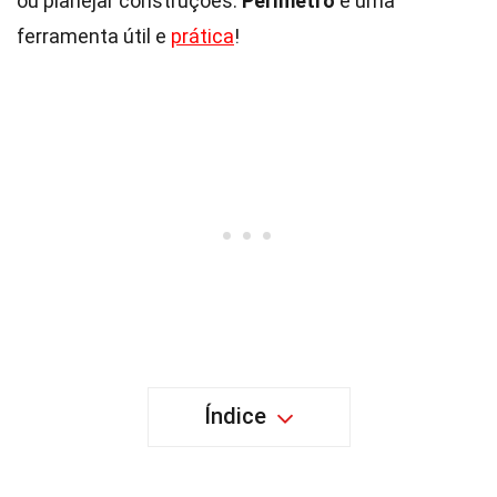
ou planejar construções.
Perímetro
é uma
ferramenta útil e
prática
!
Índice