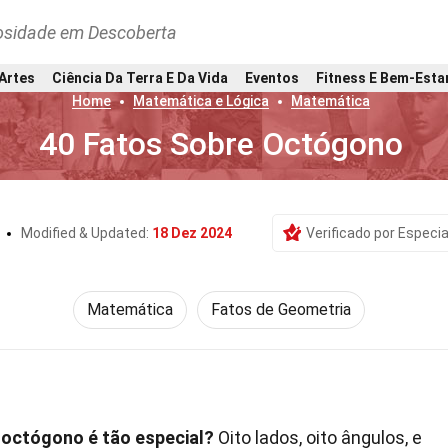
osidade em Descoberta
 Artes
Ciência Da Terra E Da Vida
Eventos
Fitness E Bem-Esta
Home
Matemática e Lógica
Matemática
40 Fatos Sobre Octógono
s
Modified & Updated:
18 Dez 2024
Verificado por Especia
Matemática
Fatos de Geometria
 octógono é tão especial?
Oito lados, oito ângulos, e