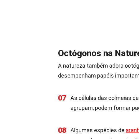
Octógonos na Natur
A natureza também adora octóg
desempenham papéis important
07
As células das colmeias d
agrupam, podem formar pa
08
Algumas espécies de
aran