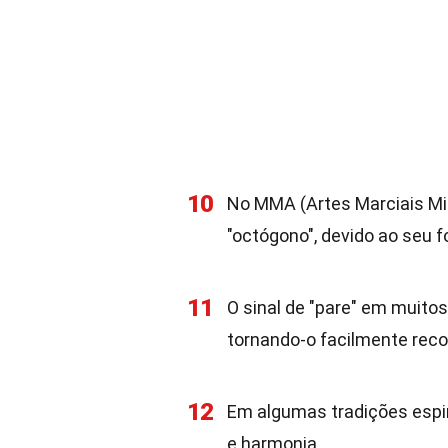
10
No MMA (Artes Marciais Mis
"octógono", devido ao seu 
11
O sinal de "pare" em muito
tornando-o facilmente reco
12
Em algumas tradições espir
e harmonia.