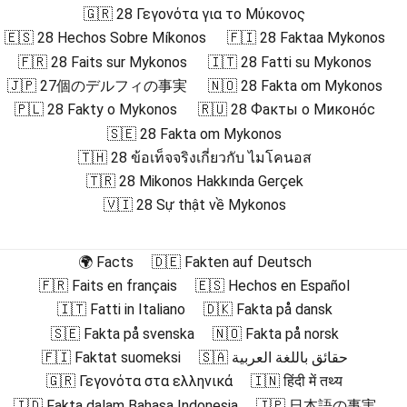
🇬🇷 28 Γεγονότα για το Μύκονος
🇪🇸 28 Hechos Sobre Míkonos
🇫🇮 28 Faktaa Mykonos
🇫🇷 28 Faits sur Mykonos
🇮🇹 28 Fatti su Mykonos
🇯🇵 27個のデルフィの事実
🇳🇴 28 Fakta om Mykonos
🇵🇱 28 Fakty o Mykonos
🇷🇺 28 Факты о Миконо́с
🇸🇪 28 Fakta om Mykonos
🇹🇭 28 ข้อเท็จจริงเกี่ยวกับ ไมโคนอส
🇹🇷 28 Mikonos Hakkında Gerçek
🇻🇮 28 Sự thật về Mykonos
🌍 Facts
🇩🇪 Fakten auf Deutsch
🇫🇷 Faits en français
🇪🇸 Hechos en Español
🇮🇹 Fatti in Italiano
🇩🇰 Fakta på dansk
🇸🇪 Fakta på svenska
🇳🇴 Fakta på norsk
🇫🇮 Faktat suomeksi
🇸🇦 حقائق باللغة العربية
🇬🇷 Γεγονότα στα ελληνικά
🇮🇳 हिंदी में तथ्य
🇮🇩 Fakta dalam Bahasa Indonesia
🇯🇵 日本語の事実