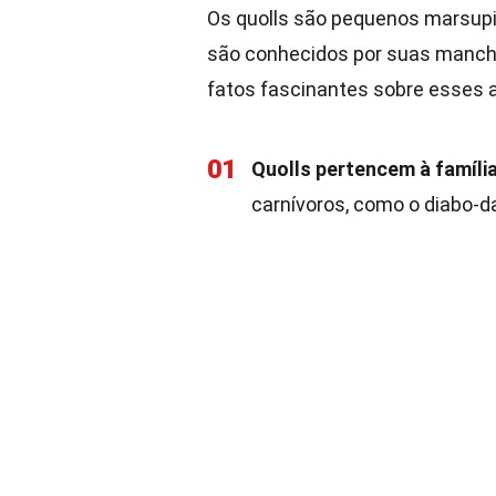
Os quolls são pequenos marsupia
são conhecidos por suas mancha
fatos fascinantes sobre esses 
01
Quolls pertencem à famíli
carnívoros, como o diabo-d