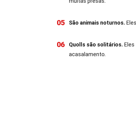
muitas presas.
05
São animais noturnos.
Eles
06
Quolls são solitários.
Eles 
acasalamento.