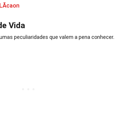
LÃ­caon
de Vida
gumas peculiaridades que valem a pena conhecer.