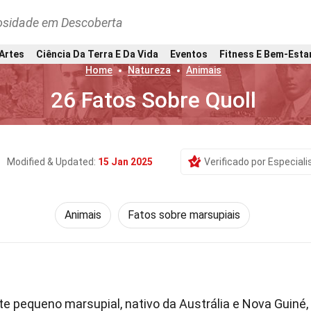
osidade em Descoberta
 Artes
Ciência Da Terra E Da Vida
Eventos
Fitness E Bem-Esta
Home
Natureza
Animais
26 Fatos Sobre Quoll
Modified & Updated:
15 Jan 2025
Verificado por Especiali
Animais
Fatos sobre marsupiais
e pequeno marsupial, nativo da Austrália e Nova Guiné,