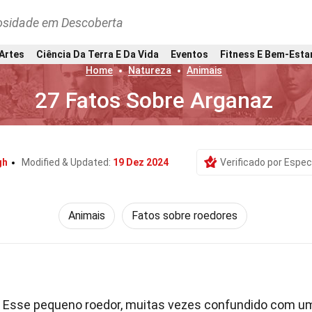
osidade em Descoberta
 Artes
Ciência Da Terra E Da Vida
Eventos
Fitness E Bem-Esta
Home
Natureza
Animais
27 Fatos Sobre Arganaz
gh
Modified & Updated:
19 Dez 2024
Verificado por Espec
Animais
Fatos sobre roedores
Esse pequeno roedor, muitas vezes confundido com u