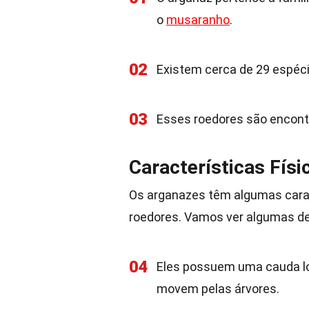
o
musaranho
.
02
Existem cerca de 29 espéc
03
Esses roedores são encontr
Características Fís
Os arganazes têm algumas caract
roedores. Vamos ver algumas de
04
Eles possuem uma cauda lon
movem pelas árvores.