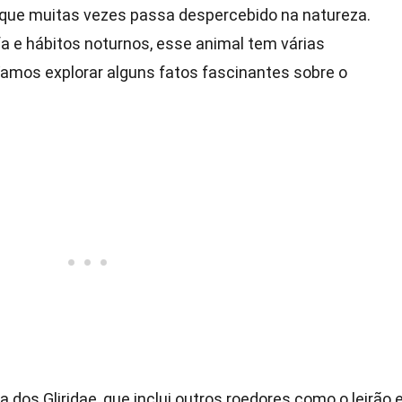
que muitas vezes passa despercebido na natureza.
a e hábitos noturnos, esse animal tem várias
Vamos explorar alguns fatos fascinantes sobre o
a dos Gliridae, que inclui outros roedores como o leirão 