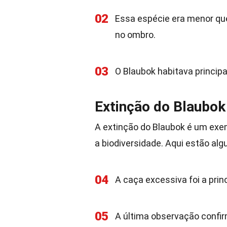
02
Essa espécie era menor que
no ombro.
03
O Blaubok habitava principa
Extinção do Blaubok
A extinção do Blaubok é um exe
a biodiversidade. Aqui estão alg
04
A caça excessiva foi a prin
05
A última observação confi