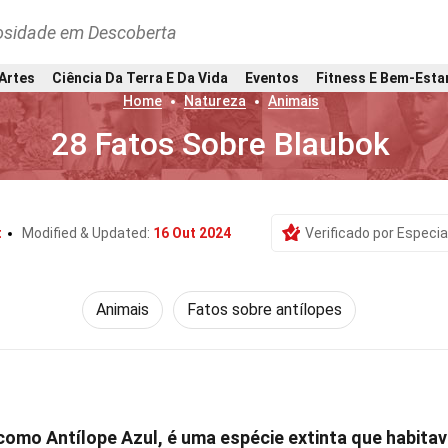
osidade em Descoberta
 Artes
Ciência Da Terra E Da Vida
Eventos
Fitness E Bem-Esta
Home
Natureza
Animais
28 Fatos Sobre Blaubok
t
Modified & Updated:
16 Out 2024
Verificado por Especia
Animais
Fatos sobre antílopes
omo Antílope Azul, é uma espécie extinta que habita