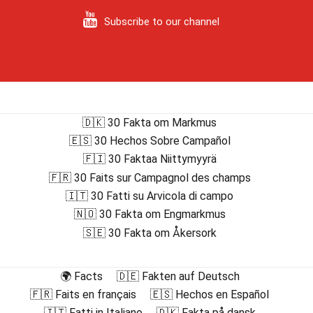
Subscribe to our channel
🇩🇰 30 Fakta om Markmus
🇪🇸 30 Hechos Sobre Campañol
🇫🇮 30 Faktaa Niittymyyrä
🇫🇷 30 Faits sur Campagnol des champs
🇮🇹 30 Fatti su Arvicola di campo
🇳🇴 30 Fakta om Engmarkmus
🇸🇪 30 Fakta om Åkersork
🌍 Facts
🇩🇪 Fakten auf Deutsch
🇫🇷 Faits en français
🇪🇸 Hechos en Español
🇮🇹 Fatti in Italiano
🇩🇰 Fakta på dansk