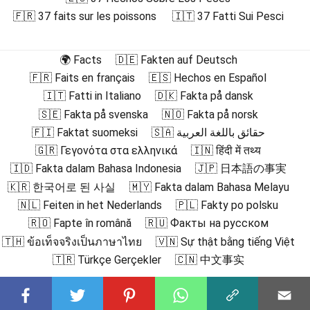
🇫🇷 37 faits sur les poissons
🇮🇹 37 Fatti Sui Pesci
🌍 Facts
🇩🇪 Fakten auf Deutsch
🇫🇷 Faits en français
🇪🇸 Hechos en Español
🇮🇹 Fatti in Italiano
🇩🇰 Fakta på dansk
🇸🇪 Fakta på svenska
🇳🇴 Fakta på norsk
🇫🇮 Faktat suomeksi
🇸🇦 حقائق باللغة العربية
🇬🇷 Γεγονότα στα ελληνικά
🇮🇳 हिंदी में तथ्य
🇮🇩 Fakta dalam Bahasa Indonesia
🇯🇵 日本語の事実
🇰🇷 한국어로 된 사실
🇲🇾 Fakta dalam Bahasa Melayu
🇳🇱 Feiten in het Nederlands
🇵🇱 Fakty po polsku
🇷🇴 Fapte în română
🇷🇺 Факты на русском
🇹🇭 ข้อเท็จจริงเป็นภาษาไทย
🇻🇳 Sự thật bằng tiếng Việt
🇹🇷 Türkçe Gerçekler
🇨🇳 中文事实