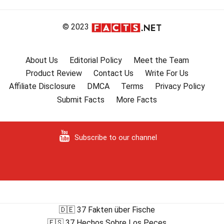
© 2023
About Us
Editorial Policy
Meet the Team
Product Review
Contact Us
Write For Us
Affiliate Disclosure
DMCA
Terms
Privacy Policy
Submit Facts
More Facts
Subscribe to our channel
🇩🇪 37 Fakten über Fische
🇪🇸 37 Hechos Sobre Los Peces