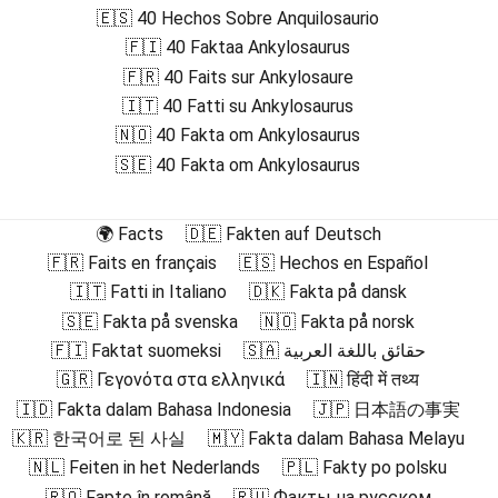
🇪🇸 40 Hechos Sobre Anquilosaurio
🇫🇮 40 Faktaa Ankylosaurus
🇫🇷 40 Faits sur Ankylosaure
🇮🇹 40 Fatti su Ankylosaurus
🇳🇴 40 Fakta om Ankylosaurus
🇸🇪 40 Fakta om Ankylosaurus
🌍 Facts
🇩🇪 Fakten auf Deutsch
🇫🇷 Faits en français
🇪🇸 Hechos en Español
🇮🇹 Fatti in Italiano
🇩🇰 Fakta på dansk
🇸🇪 Fakta på svenska
🇳🇴 Fakta på norsk
🇫🇮 Faktat suomeksi
🇸🇦 حقائق باللغة العربية
🇬🇷 Γεγονότα στα ελληνικά
🇮🇳 हिंदी में तथ्य
🇮🇩 Fakta dalam Bahasa Indonesia
🇯🇵 日本語の事実
🇰🇷 한국어로 된 사실
🇲🇾 Fakta dalam Bahasa Melayu
🇳🇱 Feiten in het Nederlands
🇵🇱 Fakty po polsku
🇷🇴 Fapte în română
🇷🇺 Факты на русском