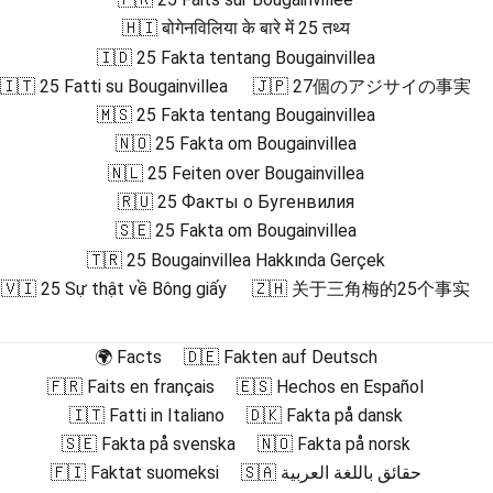
🇭🇮 बोगेनविलिया के बारे में 25 तथ्य
🇮🇩 25 Fakta tentang Bougainvillea
🇮🇹 25 Fatti su Bougainvillea
🇯🇵 27個のアジサイの事実
🇲🇸 25 Fakta tentang Bougainvillea
🇳🇴 25 Fakta om Bougainvillea
🇳🇱 25 Feiten over Bougainvillea
🇷🇺 25 Факты о Бугенвилия
🇸🇪 25 Fakta om Bougainvillea
🇹🇷 25 Bougainvillea Hakkında Gerçek
🇻🇮 25 Sự thật về Bông giấy
🇿🇭 关于三角梅的25个事实
🌍 Facts
🇩🇪 Fakten auf Deutsch
🇫🇷 Faits en français
🇪🇸 Hechos en Español
🇮🇹 Fatti in Italiano
🇩🇰 Fakta på dansk
🇸🇪 Fakta på svenska
🇳🇴 Fakta på norsk
🇫🇮 Faktat suomeksi
🇸🇦 حقائق باللغة العربية