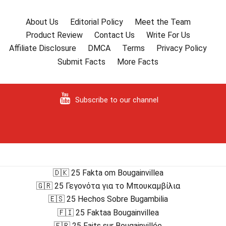
About Us
Editorial Policy
Meet the Team
Product Review
Contact Us
Write For Us
Affiliate Disclosure
DMCA
Terms
Privacy Policy
Submit Facts
More Facts
Subscribe to our channel
🇩🇰 25 Fakta om Bougainvillea
🇬🇷 25 Γεγονότα για το Μπουκαμβίλια
🇪🇸 25 Hechos Sobre Bugambilia
🇫🇮 25 Faktaa Bougainvillea
🇫🇷 25 Faits sur Bougainvillée