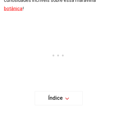
curiosidades incríveis sobre essa maravilha
botânica
!
Índice