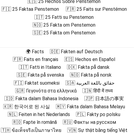
🇪🇸 25 Hechos Sobre Penstemon
🇫🇮 25 Faktaa Penstemon
🇫🇷 25 Faits sur Penstémon
🇮🇹 25 Fatti su Penstemon
🇳🇴 25 Fakta om Penstemon
🇸🇪 25 Fakta om Penstemon
🌍 Facts
🇩🇪 Fakten auf Deutsch
🇫🇷 Faits en français
🇪🇸 Hechos en Español
🇮🇹 Fatti in Italiano
🇩🇰 Fakta på dansk
🇸🇪 Fakta på svenska
🇳🇴 Fakta på norsk
🇫🇮 Faktat suomeksi
🇸🇦 حقائق باللغة العربية
🇬🇷 Γεγονότα στα ελληνικά
🇮🇳 हिंदी में तथ्य
🇮🇩 Fakta dalam Bahasa Indonesia
🇯🇵 日本語の事実
🇰🇷 한국어로 된 사실
🇲🇾 Fakta dalam Bahasa Melayu
🇳🇱 Feiten in het Nederlands
🇵🇱 Fakty po polsku
🇷🇴 Fapte în română
🇷🇺 Факты на русском
🇹🇭 ข้อเท็จจริงเป็นภาษาไทย
🇻🇳 Sự thật bằng tiếng Việt