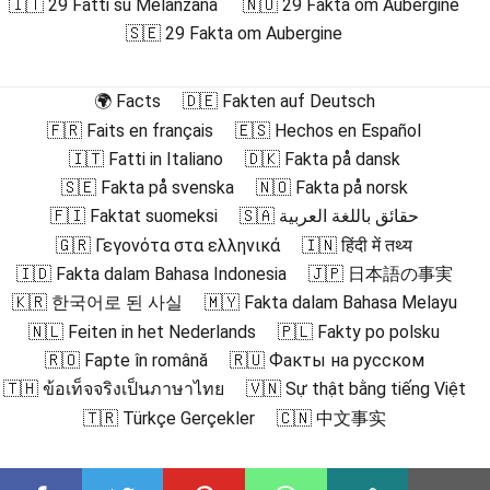
🇮🇹 29 Fatti su Melanzana
🇳🇴 29 Fakta om Aubergine
🇸🇪 29 Fakta om Aubergine
🌍 Facts
🇩🇪 Fakten auf Deutsch
🇫🇷 Faits en français
🇪🇸 Hechos en Español
🇮🇹 Fatti in Italiano
🇩🇰 Fakta på dansk
🇸🇪 Fakta på svenska
🇳🇴 Fakta på norsk
🇫🇮 Faktat suomeksi
🇸🇦 حقائق باللغة العربية
🇬🇷 Γεγονότα στα ελληνικά
🇮🇳 हिंदी में तथ्य
🇮🇩 Fakta dalam Bahasa Indonesia
🇯🇵 日本語の事実
🇰🇷 한국어로 된 사실
🇲🇾 Fakta dalam Bahasa Melayu
🇳🇱 Feiten in het Nederlands
🇵🇱 Fakty po polsku
🇷🇴 Fapte în română
🇷🇺 Факты на русском
🇹🇭 ข้อเท็จจริงเป็นภาษาไทย
🇻🇳 Sự thật bằng tiếng Việt
🇹🇷 Türkçe Gerçekler
🇨🇳 中文事实