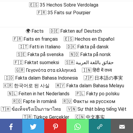
🇪🇸 35 Hechos Sobre Verdolaga
🇫🇷 35 Faits sur Pourpier
🌍 Facts
🇩🇪 Fakten auf Deutsch
🇫🇷 Faits en français
🇪🇸 Hechos en Español
🇮🇹 Fatti in Italiano
🇩🇰 Fakta på dansk
🇸🇪 Fakta på svenska
🇳🇴 Fakta på norsk
🇫🇮 Faktat suomeksi
🇸🇦 حقائق باللغة العربية
🇬🇷 Γεγονότα στα ελληνικά
🇮🇳 हिंदी में तथ्य
🇮🇩 Fakta dalam Bahasa Indonesia
🇯🇵 日本語の事実
🇰🇷 한국어로 된 사실
🇲🇾 Fakta dalam Bahasa Melayu
🇳🇱 Feiten in het Nederlands
🇵🇱 Fakty po polsku
🇷🇴 Fapte în română
🇷🇺 Факты на русском
🇹🇭 ข้อเท็จจริงเป็นภาษาไทย
🇻🇳 Sự thật bằng tiếng Việt
🇹🇷 Türkçe Gerçekler
🇨🇳 中文事实